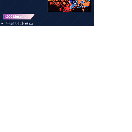
무료 메타 패스
호버보드 5개
신발 3개
하의 3개
장갑 3개
그래비티 가방 4개
상의 2개
액세서리 스킨 1개
스탬프 6개
감정표현 2개
목표 효과 2개
빔 샤드 37개
헤어 5개
메타니움 550개
메타 패스 레벨 12단계까지
자동으로 잠금 해제됩니다.