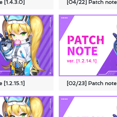
 [1.4.3.0]
[04/22] Patch note 
[1.2.15.1]
[02/23] Patch note [