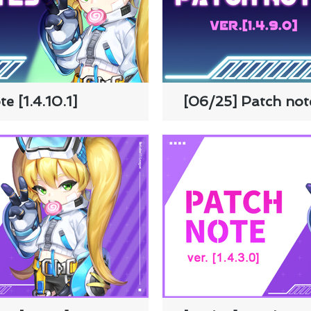
e [1.4.10.1]
[06/25] Patch note