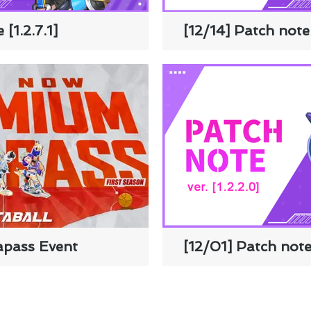
 [1.2.7.1]
[12/14] Patch note 
apass Event
[12/01] Patch note 