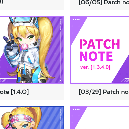
2!
[06/05] Patch not
te [1.4.0]
[03/29] Patch not