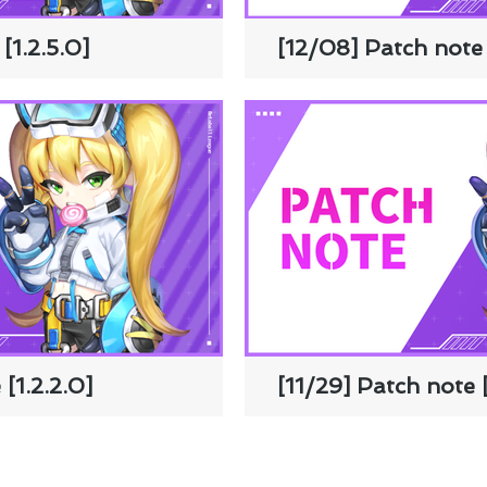
[1.2.5.0]
[12/08] Patch note 
[1.2.2.0]
[11/29] Patch note [