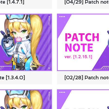
e [1.4.7.1]
[04/29] Patch note
e [1.3.4.0]
[02/28] Patch note 