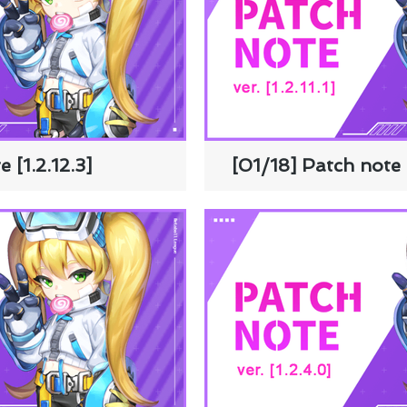
 [1.2.12.3]
[01/18] Patch note [