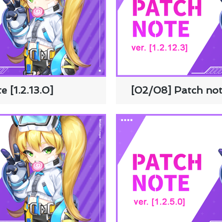
e [1.2.13.0]
[02/08] Patch note