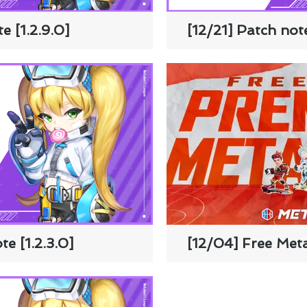
e [1.2.9.0]
[12/21] Patch note
e [1.2.3.0]
[12/04] Free Met